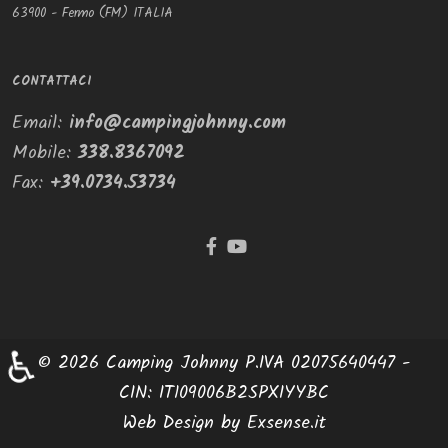
63900 - Fermo (FM) ITALIA
CONTATTACI
Email:
info@campingjohnny.com
Mobile:
338.8367092
Fax:
+39.0734.53734
♿
© 2026 Camping Johnny P.IVA 02075640447 -
CIN: IT109006B2SPXIYYBC
Web Design by
Exsense.it