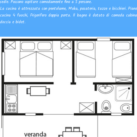
sedie. Possono ospitare comodamente fino a 5 persone.
La cucina è attrezzata con pentolame, Moka, posateria, tazze e bicchieri. Piano
cucina 4 fuochi, Frigorifero doppia porta. Il bagno è dotato di comoda cabina
doccia e bidet.