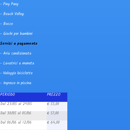
- Ping Pong
- Beach Volley
- Bocce
- Giochi per bambini
Servizi a pagamento
- Aria condizionata
- Lavatrici a moneta
- Noleggio biciclette
- Ingresso in piscina
PERIODO
PREZZO
Dal 23/05 al 29/05
€ 55,00
Dal 30/05 al 05/06
€ 57,00
Dal 06/06 al 12/06
€ 64,00