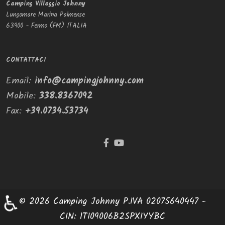
Camping Villaggio Johnny
Lungomare Marina Palmense
63900 - Fermo (FM) ITALIA
CONTATTACI
Email:
info@campingjohnny.com
Mobile:
338.8367092
Fax:
+39.0734.53734
♿
© 2026 Camping Johnny P.IVA 02075640447 -
CIN: IT109006B2SPXIYYBC