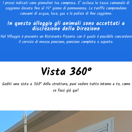
I prezzi indicati sono giornalieri Iva compresa. E' esclusa la tassa comunale di
soggiorno dovuta fino al 14° giorno di permanenza. Le tariffe comprendono
consumi di acqua, luce, gas e le pulizie di fine soggiorno.
In questo alloggio gli animali sono accettati a
discrezione della Direzione
Nel Villaggio è presente un Ristorante Pizzeria con il quale è possibile concordare
il servizio di mezza pensione, pensione completa o asporto.
Vista 360°
Goditi una vista a 360° della struttura, puoi vedere tutto intorno a te, come
se fossi già qui!